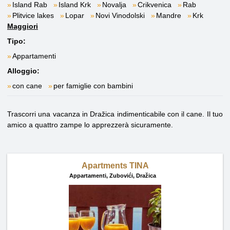
Island Rab
Island Krk
Novalja
Crikvenica
Rab
Plitvice lakes
Lopar
Novi Vinodolski
Mandre
Krk
Maggiori
Tipo:
Appartamenti
Alloggio:
con cane
per famiglie con bambini
Trascorri una vacanza in Dražica indimenticabile con il cane. Il tuo
amico a quattro zampe lo apprezzerà sicuramente.
Apartments TINA
Appartamenti,
Zubovići, Dražica