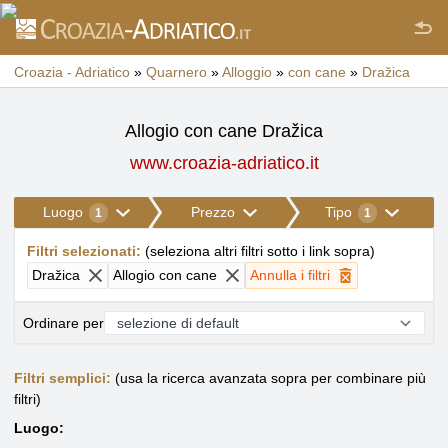
Croazia - Adriatico
»
Quarnero
»
Alloggio
»
con cane
»
Dražica
Allogio con cane Dražica
www.croazia-adriatico.it
Luogo
Prezzo
Tipo
1
1
Filtri selezionati
:
(
seleziona altri filtri sotto i link sopra
)
Dražica
Allogio con cane
Annulla i filtri
Ordinare per
Filtri semplici:
(usa la ricerca avanzata sopra per combinare più
filtri)
Luogo: