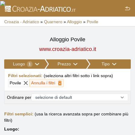
Croazia - Adriatico
»
Quarnero
»
Alloggio
»
Povile
Alloggio Povile
www.croazia-adriatico.it
Luogo
Prezzo
Tipo
1
Filtri selezionati
:
(
seleziona altri filtri sotto i link sopra
)
Povile
Annulla i filtri
Ordinare per
Filtri semplici:
(usa la ricerca avanzata sopra per combinare più
filtri)
Luogo: