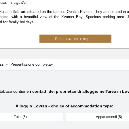
menti
Luogo:
Ičići
uila in Ičići are situated on the famous Opatija Riviera. They are located in a
 noise, with a beautiful view of the Kvarner Bay. Spacious parking area.
l for family holidays.
Presentazione completa
zzi »
Presentazione completa»
atabase contiene
i contatti dei proprietari di alloggio nell'area in Lo
Alloggio Lovran - choice of accommodation type:
Tutto (5)
Appartamenti (5)