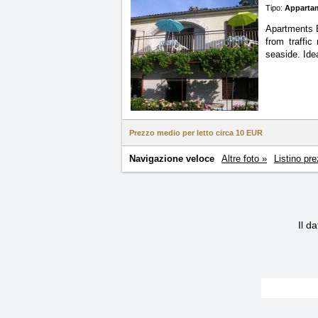
Tipo:
Apparta
Apartments B
from traffic
seaside. Idea
Prezzo medio per letto circa
10 EUR
Navigazione veloce
Altre foto »
Listino pre
Il d