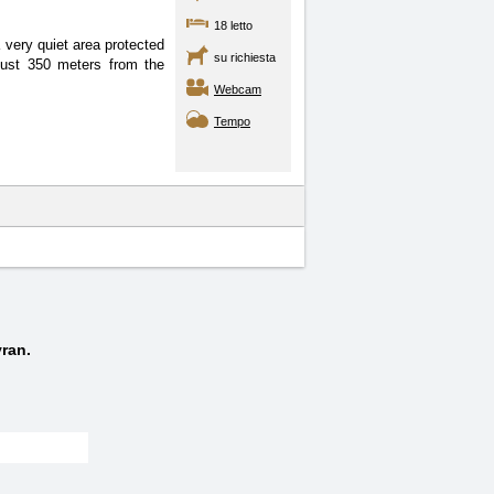
18 letto
 very quiet area protected
su richiesta
 Just 350 meters from the
Webcam
Tempo
vran.