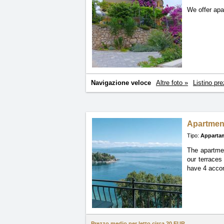
We offer apa
Navigazione veloce
Altre foto »
Listino pre
Apartmen
Tipo:
Apparta
The apartmen
our
terraces
have 4 accom
Prezzo medio per letto circa
20 EUR