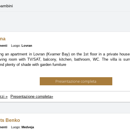
bambini
ina
menti
Luogo:
Lovran
ng an apartment in Lovran (Kvarner Bay) on the 1st floor in a private hous
iving room with TV/SAT, balcony, kitchen, bathroom, WC. The villa is sur
nd plenty of shade with garden furniture
Presentazione completa
zzi »
Presentazione completa»
ts Benko
menti
Luogo:
Medveja