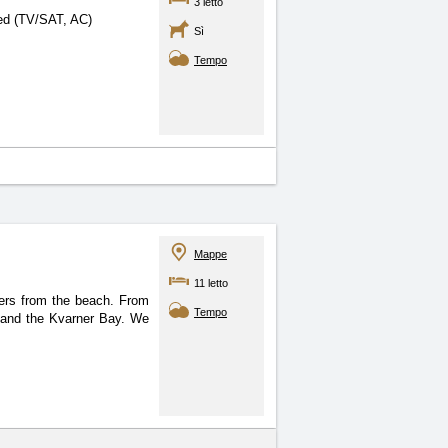
3 letto
ped (TV/SAT, AC)
Sì
Tempo
Mappe
11 letto
ters from the beach. From
Tempo
t and the Kvarner Bay. We