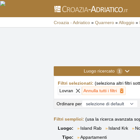
Croazia - Adriatico
»
Quarnero
»
Alloggio
»
Luogo ricercato
1
Filtri selezionati
:
(
seleziona altri filtri sot
Lovran
Annulla tutti i filtri
Ordinare per
Filtri semplici:
(usa la ricerca avanzata sop
Luogo:
Island Rab
Island Krk
No
Tipo:
Appartamenti