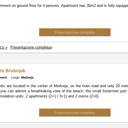
rtment on ground floor for 4 persons. Apartment has 35m2 and is fully equip
Presentazione completa
zzi »
Presentazione completa»
ts Brubnjak
menti
Luogo:
Medveja
ts are located in the center of Medveja, on the main road and only 20 me
 you can admire a breathtaking view of the beach, the small fishermen por
odation units: 2 apartments (2+1 / 3+1) and 2 rooms (2+0).
Presentazione completa