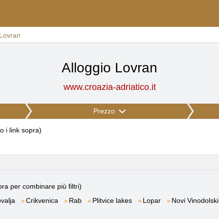
Lovran
Alloggio Lovran
www.croazia-adriatico.it
Prezzo
to i link sopra
)
ra per combinare più filtri)
valja
Crikvenica
Rab
Plitvice lakes
Lopar
Novi Vinodolski