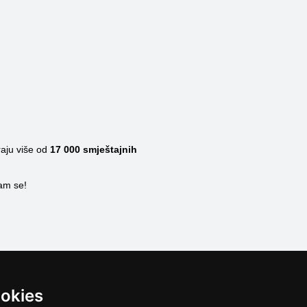
raju više od
17 000
smještajnih
nam se!
ookies
Catalogo alloggi