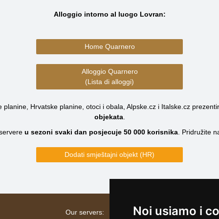
Alloggio intorno al luogo Lovran:
Home Quarnero
Alloggio Quarnero
(Lista di alloggi)
planine, Hrvatske planine, otoci i obala, Alpske.cz i Italske.cz prezenti
objekata
.
servere
u sezoni svaki dan posjecuje
50 000
korisnika
.
Pridružite 
Dodati smještajni objekt (HR)
Noi usiamo i c
Our servers: