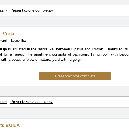
zzi »
Presentazione completa»
 Vruja
menti
Luogo:
Ika
ulja is situated in the resort Ika, between Opatija and Lovran. Thanks to its
eal for all ages. The apartment consists of bathroom, living room with balc
 with a beautiful view of nature, yard with large grill.
Presentazione completa
zzi »
Presentazione completa»
ts BUILA