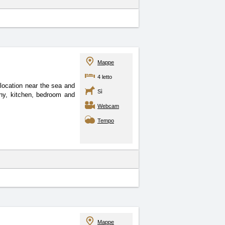
Mappe
4 letto
 location near the sea
and
Sì
ony, kitchen, bedroom and
Webcam
Tempo
Mappe