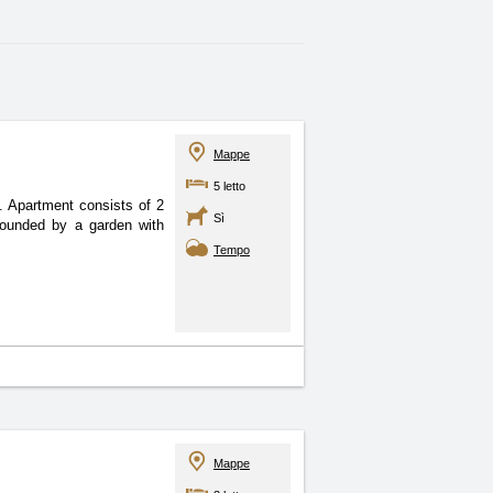
Mappe
5 letto
e. Apartment consists of
2
Sì
rounded by a garden with
Tempo
Mappe