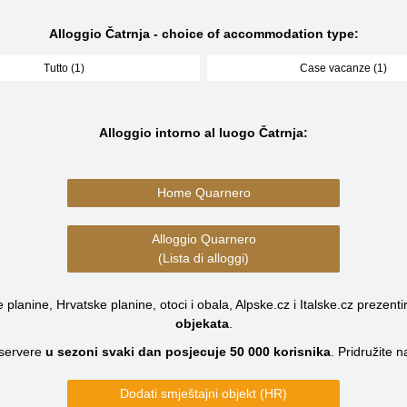
Alloggio Čatrnja - choice of accommodation type:
Tutto (1)
Case vacanze (1)
Alloggio intorno al luogo Čatrnja:
Home Quarnero
Alloggio Quarnero
(Lista di alloggi)
planine, Hrvatske planine, otoci i obala, Alpske.cz i Italske.cz prezenti
objekata
.
servere
u sezoni svaki dan posjecuje
50 000
korisnika
.
Pridružite 
Dodati smještajni objekt (HR)