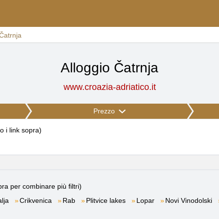
Čatrnja
Alloggio Čatrnja
www.croazia-adriatico.it
Prezzo
to i link sopra
)
ra per combinare più filtri)
lja
Crikvenica
Rab
Plitvice lakes
Lopar
Novi Vinodolski