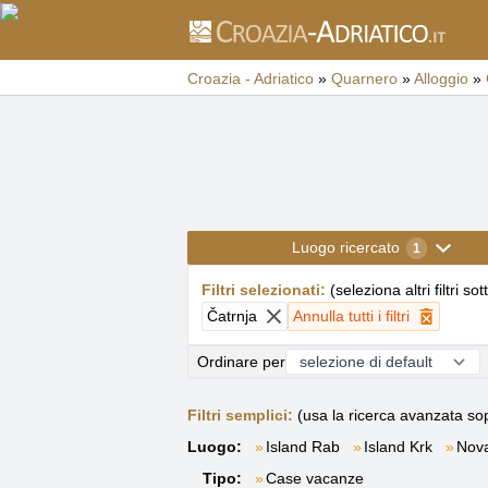
Croazia - Adriatico
»
Quarnero
»
Alloggio
»
Luogo ricercato
1
Filtri selezionati
:
(
seleziona altri filtri sot
Čatrnja
Annulla tutti i filtri
Ordinare per
Filtri semplici:
(usa la ricerca avanzata sop
Luogo:
Island Rab
Island Krk
Nova
Tipo:
Case vacanze