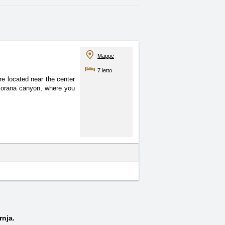
Mappe
7 letto
e located near the center
r Korana canyon, where you
rnja.