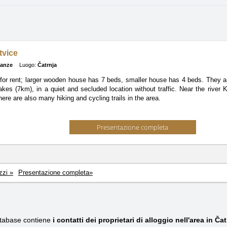
tvice
canze
Luogo:
Čatrnja
or rent; larger wooden house has 7 beds, smaller house has 4 beds. They ar
Lakes (7km), in a quiet and secluded location without traffic. Near the rive
ere are also many hiking and cycling trails in the area.
Presentazione completa
zzi »
Presentazione completa»
atabase contiene
i contatti dei proprietari di alloggio nell'area in Čat