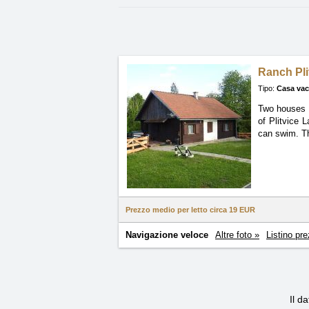
Ranch Pli
Tipo:
Casa va
Two houses f
of Plitvice 
can swim. Th
Prezzo medio per letto circa
19 EUR
Navigazione veloce
Altre foto »
Listino pre
Il d