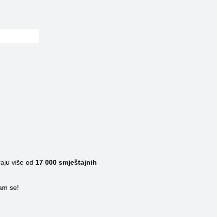
raju više od
17 000
smještajnih
nam se!