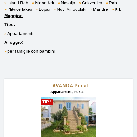
Island Rab
Island Krk
Novalja
Crikvenica
Rab
Plitvice lakes
Lopar
Novi Vinodolski
Mandre
Krk
Maggiori
Tipo:
Appartamenti
Alloggio:
per famiglie con bambini
LAVANDA Punat
Appartamenti,
Punat
TIP !