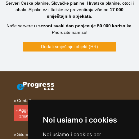
Serveri Češke planine, Slovačke planine, Hrvatske planine, otoci i
obala, Alpske.cz i Italske.cz prezentiraju više od
17 000
smještajnih objekata
.
Naše servere
u sezoni svaki dan posjecuje
50 000
korisnika
.
Pridružite nam se!
Dodati smještajni objekt (HR)
Contatto
Aggiungi la tua sistemazione
(croato)
Noi usiamo i cookies
Noi usiamo i cookies per
Sitemap