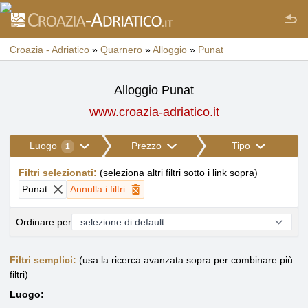
Croazia - Adriatico
»
Quarnero
»
Alloggio
»
Punat
Alloggio Punat
www.croazia-adriatico.it
Luogo
Prezzo
Tipo
1
Filtri selezionati
:
(
seleziona altri filtri sotto i link sopra
)
Punat
Annulla i filtri
Ordinare per
Filtri semplici:
(usa la ricerca avanzata sopra per combinare più
filtri)
Luogo: