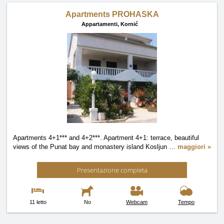
Apartments PROHASKA
Appartamenti,
Kornić
Apartments 4+1*** and 4+2***. Apartment 4+1: terrace, beautiful
views of the Punat bay and monastery island Kosljun
…
maggiori »
Presentazione completa
11 letto
No
Webcam
Tempo