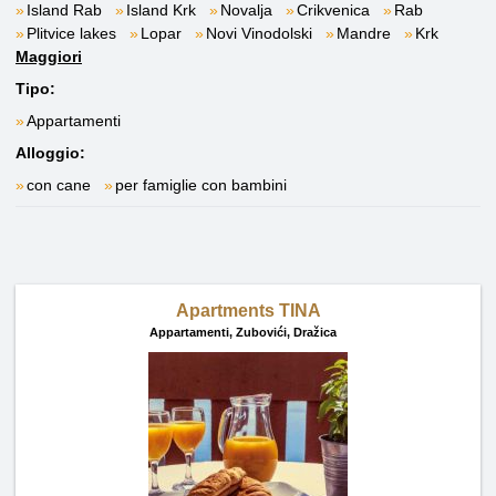
Island Rab
Island Krk
Novalja
Crikvenica
Rab
Plitvice lakes
Lopar
Novi Vinodolski
Mandre
Krk
Maggiori
Tipo:
Appartamenti
Alloggio:
con cane
per famiglie con bambini
Apartments TINA
Appartamenti,
Zubovići, Dražica