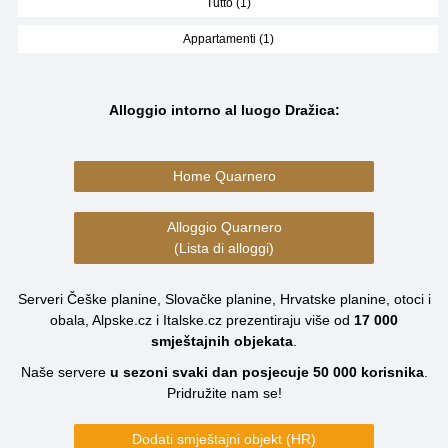
Tutto (1)
Appartamenti (1)
Alloggio intorno al luogo Dražica:
Home Quarnero
Alloggio Quarnero
(Lista di alloggi)
Serveri Češke planine, Slovačke planine, Hrvatske planine, otoci i
obala, Alpske.cz i Italske.cz prezentiraju više od
17 000
smještajnih objekata
.
Naše servere
u sezoni svaki dan posjecuje
50 000
korisnika
.
Pridružite nam se!
Dodati smještajni objekt (HR)