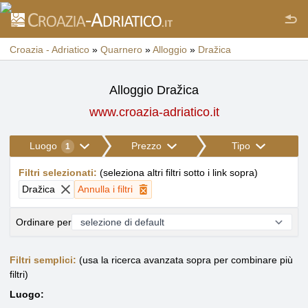
Croazia - Adriatico
»
Quarnero
»
Alloggio
»
Dražica
Alloggio Dražica
www.croazia-adriatico.it
Luogo
Prezzo
Tipo
1
Filtri selezionati
:
(
seleziona altri filtri sotto i link sopra
)
Dražica
Annulla i filtri
Ordinare per
Filtri semplici:
(usa la ricerca avanzata sopra per combinare più
filtri)
Luogo: