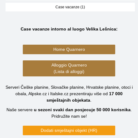
Case vacanze (1)
Case vacanze intorno al luogo Velika Lešnica:
Home Quarnero
Alloggio Quarnero
(Lista di alloggi)
Serveri Češke planine, Slovačke planine, Hrvatske planine, otoci i
obala, Alpske.cz i Italske.cz prezentiraju više od
17 000
smještajnih objekata
.
Naše servere
u sezoni svaki dan posjecuje
50 000
korisnika
.
Pridružite nam se!
Dodati smještajni objekt (HR)