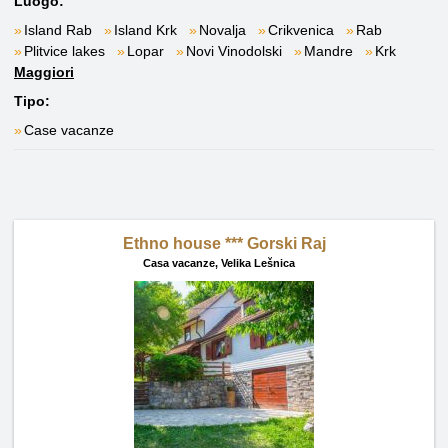
Luogo:
Island Rab
Island Krk
Novalja
Crikvenica
Rab
Plitvice lakes
Lopar
Novi Vinodolski
Mandre
Krk
Maggiori
Tipo:
Case vacanze
Ethno house *** Gorski Raj
Casa vacanze,
Velika Lešnica