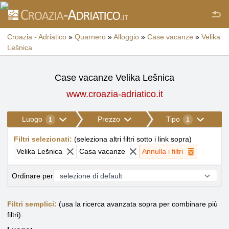
Croazia - Adriatico
»
Quarnero
»
Alloggio
»
Case vacanze
»
Velika
Lešnica
Case vacanze Velika Lešnica
www.croazia-adriatico.it
Luogo
Prezzo
Tipo
1
1
Filtri selezionati
:
(
seleziona altri filtri sotto i link sopra
)
Velika Lešnica
Casa vacanze
Annulla i filtri
Ordinare per
Filtri semplici:
(usa la ricerca avanzata sopra per combinare più
filtri)