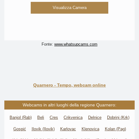
Visualizza Camera
Fonte:
www.whatsupcams.com
Quarnero - Tempo, webcam online
Webcams in altri luoghi della regione Quarnero:
Banjol (Rab)
Beli
Cres
Crikvenica
Delnice
Dobrinj (Krk)
Gospić
Ilovik (Ilovik)
Karlovac
Klenovica
Kolan (Pag)