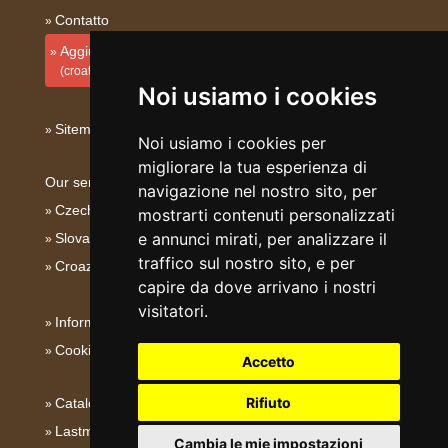
Contatto
Aggiungi la tua sistemazione
(croato)
Noi usiamo i cookies
Sitemap
Noi usiamo i cookies per
migliorare la tua esperienza di
Our servers:
navigazione nel nostro sito, per
Czech mountains
mostrarti contenuti personalizzati
e annunci mirati, per analizzare il
Slovakian mountains
traffico sul nostro sito, e per
Croazia - Adriatico
capire da dove arrivano i nostri
visitatori.
Informativa su privacy
Cookies
Accetto
Rifiuto
Catalogo alloggi
Lastminute Quarnero
Cambia le mie impostazioni