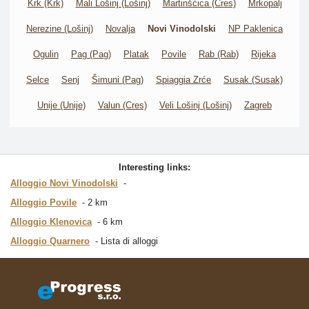
Krk (Krk)
Mali Lošinj (Lošinj)
Martinšćica (Cres)
Mrkopalj
Nerezine (Lošinj)
Novalja
Novi Vinodolski
NP Paklenica
Ogulin
Pag (Pag)
Platak
Povile
Rab (Rab)
Rijeka
Selce
Senj
Šimuni (Pag)
Spiaggia Zrće
Susak (Susak)
Unije (Unije)
Valun (Cres)
Veli Lošinj (Lošinj)
Zagreb
Interesting links:
Alloggio Novi Vinodolski
Alloggio Povile
2 km
Alloggio Klenovica
6 km
Alloggio Quarnero
Lista di alloggi