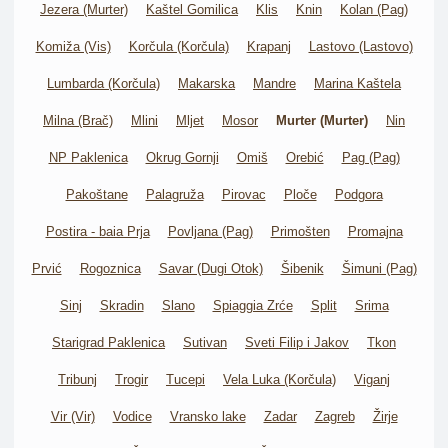
Jezera (Murter)
Kaštel Gomilica
Klis
Knin
Kolan (Pag)
Komiža (Vis)
Korčula (Korčula)
Krapanj
Lastovo (Lastovo)
Lumbarda (Korčula)
Makarska
Mandre
Marina Kaštela
Milna (Brač)
Mlini
Mljet
Mosor
Murter (Murter)
Nin
NP Paklenica
Okrug Gornji
Omiš
Orebić
Pag (Pag)
Pakoštane
Palagruža
Pirovac
Ploče
Podgora
Postira - baia Prja
Povljana (Pag)
Primošten
Promajna
Prvić
Rogoznica
Savar (Dugi Otok)
Šibenik
Šimuni (Pag)
Sinj
Skradin
Slano
Spiaggia Zrće
Split
Srima
Starigrad Paklenica
Sutivan
Sveti Filip i Jakov
Tkon
Tribunj
Trogir
Tucepi
Vela Luka (Korčula)
Viganj
Vir (Vir)
Vodice
Vransko lake
Zadar
Zagreb
Žirje