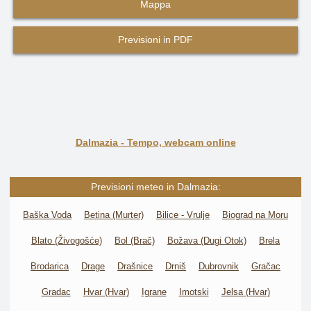
Mappa
Previsioni in PDF
Dalmazia - Tempo, webcam online
Previsioni meteo in Dalmazia:
Baška Voda
Betina (Murter)
Bilice - Vrulje
Biograd na Moru
Blato (Živogošće)
Bol (Brač)
Božava (Dugi Otok)
Brela
Brodarica
Drage
Drašnice
Drniš
Dubrovnik
Gračac
Gradac
Hvar (Hvar)
Igrane
Imotski
Jelsa (Hvar)