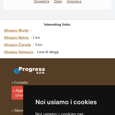
Živogošće
Zlarin
Žrnovnica
Interesting links:
Alloggio Murter
Alloggio Betina
1 km
Alloggio Čigrađa
3 km
Alloggio Dalmazia
Lista di alloggi
Contatto
Aggiungi la tua sistemazione
(croato)
Noi usiamo i cookies
Sitemap
Noi usiamo i cookies per