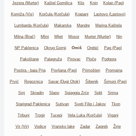
Jezera (Murter)
Kaštel Gomilica
Klis
Knin
Kolan (Pag)
Komiža (Vis)
Korčula (Korčula)
Krapanj
Lastovo (Lastovo)
Lumbarda (Korčula)
Makarska
Mandre
Marina Kaštela
Milna (Brač)
Mlini
Mljet
Mosor
Murter (Murter)
Nin
NP Paklenica
Okrug Gornji
Omiš
Orebić
Pag (Pag)
Pakoštane
Palagruža
Pirovac
Ploče
Podgora
Postira - baia Prja
Povljana (Pag)
Primošten
Promajna
Prvić
Rogoznica
Savar (Dugi Otok)
Šibenik
Šimuni (Pag)
Sinj
Skradin
Slano
Spiaggia Zrće
Split
Srima
Starigrad Paklenica
Sutivan
Sveti Filip i Jakov
Tkon
Tribunj
Trogir
Tucepi
Vela Luka (Korčula)
Viganj
Vir (Vir)
Vodice
Vransko lake
Zadar
Zagreb
Žirje