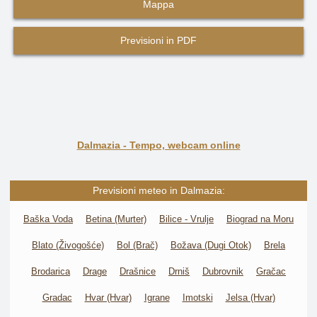
Mappa
Previsioni in PDF
Dalmazia - Tempo, webcam online
Previsioni meteo in Dalmazia:
Baška Voda
Betina (Murter)
Bilice - Vrulje
Biograd na Moru
Blato (Živogošće)
Bol (Brač)
Božava (Dugi Otok)
Brela
Brodarica
Drage
Drašnice
Drniš
Dubrovnik
Gračac
Gradac
Hvar (Hvar)
Igrane
Imotski
Jelsa (Hvar)