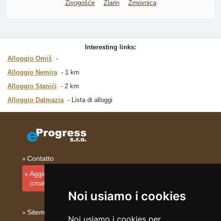
Živogošće
Zlarin
Žrnovnica
Interesting links:
Alloggio Omiš
Alloggio Nemira
1 km
Alloggio Stanići
2 km
Alloggio Dalmazia
Lista di alloggi
Contatto
Aggiungi la tua sistemazione
(croato)
Noi usiamo i cookies
Sitemap
Noi usiamo i cookies per