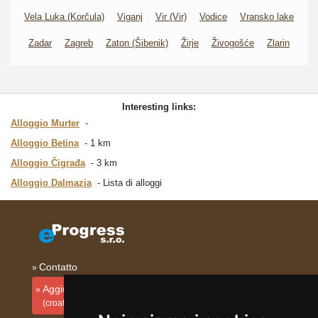
Vela Luka (Korčula)
Viganj
Vir (Vir)
Vodice
Vransko lake
Zadar
Zagreb
Zaton (Šibenik)
Žirje
Živogošće
Zlarin
Interesting links:
Alloggio Murter
Alloggio Betina
1 km
Alloggio Čigrađa
3 km
Alloggio Dalmazia
Lista di alloggi
Contatto
Aggiungi la tua sistemazione
(croato)