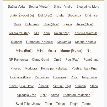
Baška Voda
Betina (Murter)
Bilice - Vrulje
Biograd na Moru
Blato (Živogošće)
Bol (Brač)
Brela
Brodarica
Drašnice
Drniš
Dubrovnik
Hvar (Hvar)
Igrane
Jelsa (Hvar)
Jezera (Murter)
Klis
Knin
Kolan (Pag)
Korčula (Korčula)
Krapanj
Lumbarda (Korčula)
Makarska
Marina Kaštela
Milna (Brač)
Mlini
Mosor
Murter (Murter)
Nin
NP Paklenica
Okrug Gornji
Omiš
Pag (Pag)
Pakoštane
Pirovac
Podgora
Ponte per Pelješac
Postira - baia Prja
Povljana (Pag)
Primošten
Promajna
Prvić
Rogoznica
Savar (Dugi Otok)
Šibenik
Šimuni (Pag)
Skradin
Slano
Spiaggia Zrće
Split
Srima
Starigrad Paklenica
Sveti Filip i Jakov
Tkon
Tribunj
Trogir
Tucepi