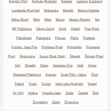
Komiža (Vis)
Korčula (Korčula)
Krapanj
Lastovo (Lastovo)
Lumbarda (Korčula)
Makarska
Mandre
Marina Kaštela
Milna (Brač)
Mlini
Mljet
Mosor
Murter (Murter)
Nin
NP Paklenica
Okrug Gornji
Omiš
Orebić
Pag (Pag)
Pakoštane
Palagruža
Pirovac
Ploče
Podgora
Postira - baia Prja
Povljana (Pag)
Primošten
Promajna
Prvić
Rogoznica
Savar (Dugi Otok)
Šibenik
Šimuni (Pag)
Sinj
Skradin
Slano
Spiaggia Zrće
Split
Srima
Starigrad Paklenica
Sutivan
Sveti Filip i Jakov
Tkon
Tribunj
Trogir
Tucepi
Vela Luka (Korčula)
Viganj
Vir (Vir)
Vodice
Vransko lake
Zadar
Zagreb
Žirje
Živogošće
Zlarin
Žrnovnica