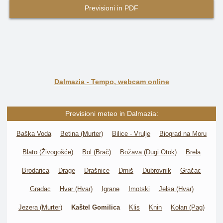
Previsioni in PDF
Dalmazia - Tempo, webcam online
Previsioni meteo in Dalmazia:
Baška Voda
Betina (Murter)
Bilice - Vrulje
Biograd na Moru
Blato (Živogošće)
Bol (Brač)
Božava (Dugi Otok)
Brela
Brodarica
Drage
Drašnice
Drniš
Dubrovnik
Gračac
Gradac
Hvar (Hvar)
Igrane
Imotski
Jelsa (Hvar)
Jezera (Murter)
Kaštel Gomilica
Klis
Knin
Kolan (Pag)