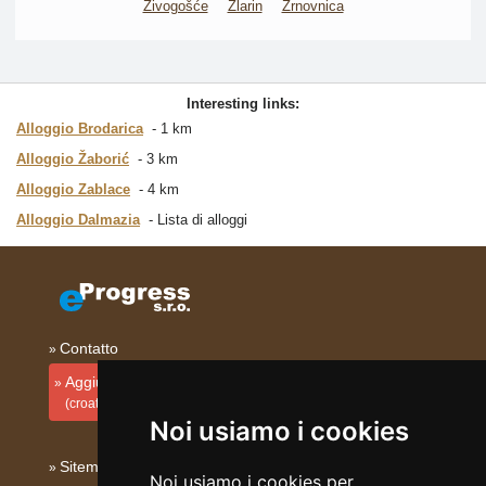
Živogošće
Zlarin
Žrnovnica
Interesting links:
Alloggio Brodarica
1 km
Alloggio Žaborić
3 km
Alloggio Zablace
4 km
Alloggio Dalmazia
Lista di alloggi
Contatto
Aggiungi la tua sistemazione
(croato)
Noi usiamo i cookies
Sitemap
Noi usiamo i cookies per