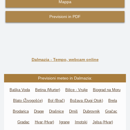
Mappa
Previsioni in PDF
Dalmazia - Tempo, webcam online
Previsioni meteo in Dalmazia:
Baška Voda
Betina (Murter)
Bilice - Vrulje
Biograd na Moru
Blato (Živogošće)
Bol (Brač)
Božava (Dugi Otok)
Brela
Brodarica
Drage
Drašnice
Drniš
Dubrovnik
Gračac
Gradac
Hvar (Hvar)
Igrane
Imotski
Jelsa (Hvar)