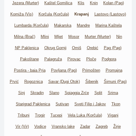
Jezera (Murter)
Kaštel Gomilica
Klis
Knin
Kolan (Pag)
Komiža (Vis)
Korčula (Korčula)
Krapanj
Lastovo (Lastovo)
Lumbarda (Korčula)
Makarska
Mandre
Marina Kaštela
Milna (Brač)
Mlini
Mljet
Mosor
Murter (Murter)
Nin
NP Paklenica
Okrug Gornji
Omiš
Orebić
Pag (Pag)
Pakoštane
Palagruža
Pirovac
Ploče
Podgora
Postira - baia Prja
Povljana (Pag)
Primošten
Promajna
Prvić
Rogoznica
Savar (Dugi Otok)
Šibenik
Šimuni (Pag)
Sinj
Skradin
Slano
Spiaggia Zrće
Split
Srima
Starigrad Paklenica
Sutivan
Sveti Filip i Jakov
Tkon
Tribunj
Trogir
Tucepi
Vela Luka (Korčula)
Viganj
Vir (Vir)
Vodice
Vransko lake
Zadar
Zagreb
Žirje