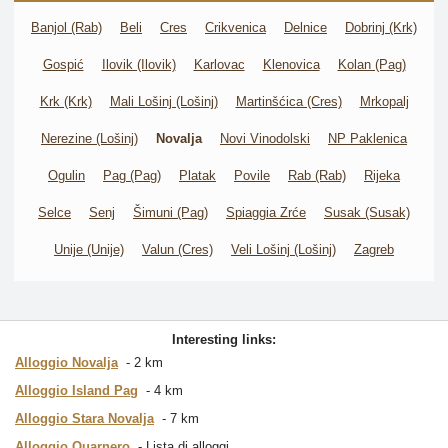
Banjol (Rab)
Beli
Cres
Crikvenica
Delnice
Dobrinj (Krk)
Gospić
Ilovik (Ilovik)
Karlovac
Klenovica
Kolan (Pag)
Krk (Krk)
Mali Lošinj (Lošinj)
Martinšćica (Cres)
Mrkopalj
Nerezine (Lošinj)
Novalja
Novi Vinodolski
NP Paklenica
Ogulin
Pag (Pag)
Platak
Povile
Rab (Rab)
Rijeka
Selce
Senj
Šimuni (Pag)
Spiaggia Zrće
Susak (Susak)
Unije (Unije)
Valun (Cres)
Veli Lošinj (Lošinj)
Zagreb
Interesting links:
Alloggio Novalja
2 km
Alloggio Island Pag
4 km
Alloggio Stara Novalja
7 km
Alloggio Quarnero
Lista di alloggi