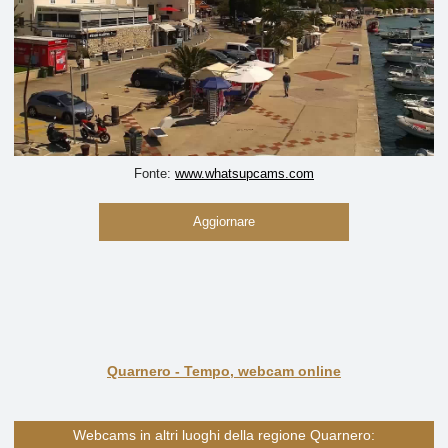
Fonte:
www.whatsupcams.com
Aggiornare
Quarnero - Tempo, webcam online
Webcams in altri luoghi della regione Quarnero: