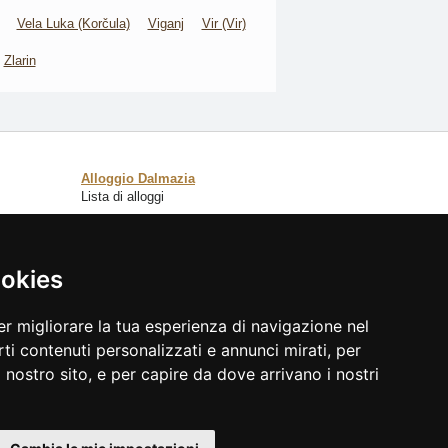
Vela Luka (Korčula)
Viganj
Vir (Vir)
Zlarin
Alloggio Dalmazia
Lista di alloggi
Catalogo alloggi
ookies
Lastminute Dalmazia
r migliorare la tua esperienza di navigazione nel
rti contenuti personalizzati e annunci mirati, per
ul nostro sito, e per capire da dove arrivano i nostri