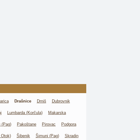
arica
Drašnice
Drniš
Dubrovnik
j
Lumbarda (Korčula)
Makarska
 (Pag)
Pakoštane
Pirovac
Podgora
 Otok)
Šibenik
Šimuni (Pag)
Skradin