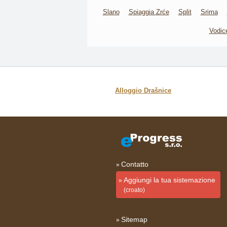
Slano
Spiaggia Zrće
Split
Srima
Vodic
Alloggio Drašnice
Contatto
Aggiungi la tua sistemazione
(croato)
Sitemap