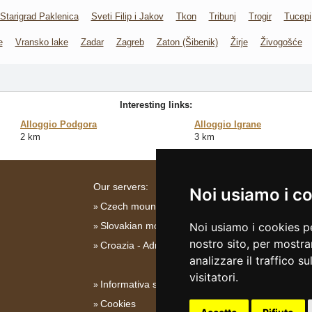
Starigrad Paklenica
Sveti Filip i Jakov
Tkon
Tribunj
Trogir
Tucepi
e
Vransko lake
Zadar
Zagreb
Zaton (Šibenik)
Žirje
Živogošće
Interesting links:
Alloggio Podgora
Alloggio Igrane
2 km
3 km
Our servers:
Noi usiamo i c
Czech mountains
Slovakian mountains
Noi usiamo i cookies pe
nostro sito, per mostra
Croazia - Adriatico
analizzare il traffico s
visitatori.
Informativa su privacy
Cookies