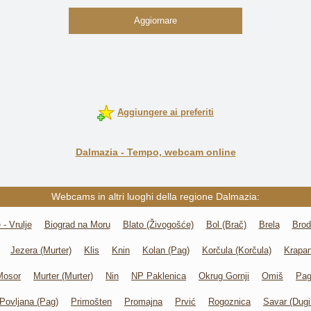
Aggiornare
Aggiungere ai preferiti
Dalmazia - Tempo, webcam online
Webcams in altri luoghi della regione Dalmazia:
 - Vrulje
Biograd na Moru
Blato (Živogošće)
Bol (Brač)
Brela
Brod
Jezera (Murter)
Klis
Knin
Kolan (Pag)
Korčula (Korčula)
Krapan
Mosor
Murter (Murter)
Nin
NP Paklenica
Okrug Gornji
Omiš
Pag
Povljana (Pag)
Primošten
Promajna
Prvić
Rogoznica
Savar (Dugi