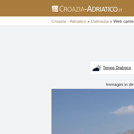
Croazia - Adriatico
»
Dalmazia
»
Web camer
Tempo Drašnice
Immagini in di