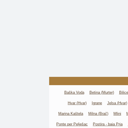
Baška Voda
Betina (Murter)
Bilice
Hvar (Hvar)
Igrane
Jelsa (Hvar)
Marina Kaštela
Milna (Brač)
Mlini
Ponte per Pelješac
Postira - baia Prja