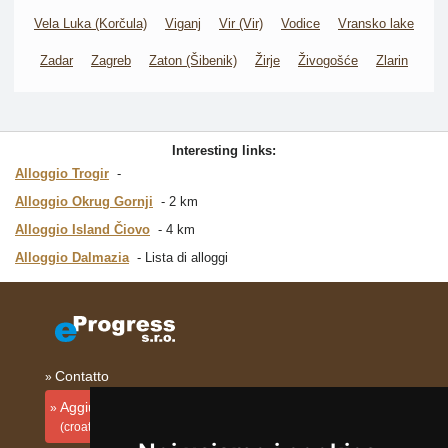
Vela Luka (Korčula)
Viganj
Vir (Vir)
Vodice
Vransko lake
Zadar
Zagreb
Zaton (Šibenik)
Žirje
Živogošće
Zlarin
Interesting links:
Alloggio Trogir
Alloggio Okrug Gornji
2 km
Alloggio Island Čiovo
4 km
Alloggio Dalmazia
Lista di alloggi
Contatto
Aggiungi la tua sistemazione
(croato)