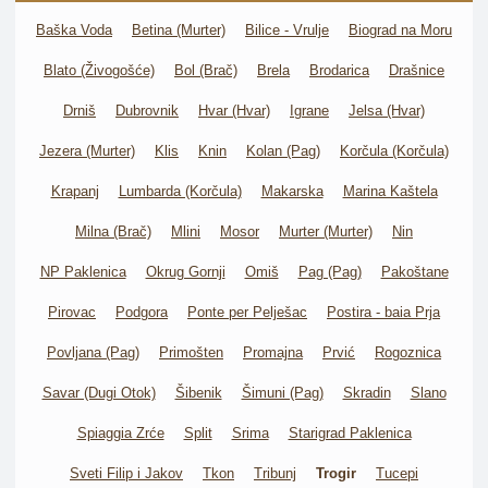
Baška Voda
Betina (Murter)
Bilice - Vrulje
Biograd na Moru
Blato (Živogošće)
Bol (Brač)
Brela
Brodarica
Drašnice
Drniš
Dubrovnik
Hvar (Hvar)
Igrane
Jelsa (Hvar)
Jezera (Murter)
Klis
Knin
Kolan (Pag)
Korčula (Korčula)
Krapanj
Lumbarda (Korčula)
Makarska
Marina Kaštela
Milna (Brač)
Mlini
Mosor
Murter (Murter)
Nin
NP Paklenica
Okrug Gornji
Omiš
Pag (Pag)
Pakoštane
Pirovac
Podgora
Ponte per Pelješac
Postira - baia Prja
Povljana (Pag)
Primošten
Promajna
Prvić
Rogoznica
Savar (Dugi Otok)
Šibenik
Šimuni (Pag)
Skradin
Slano
Spiaggia Zrće
Split
Srima
Starigrad Paklenica
Sveti Filip i Jakov
Tkon
Tribunj
Trogir
Tucepi