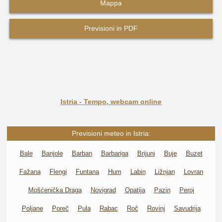
Mappa
Previsioni in PDF
Istria - Tempo, webcam online
Previsioni meteo in Istria:
Bale
Banjole
Barban
Barbariga
Brijuni
Buje
Buzet
Fažana
Flengi
Funtana
Hum
Labin
Ližnjan
Lovran
Mošćenička Draga
Novigrad
Opatija
Pazin
Peroj
Poljane
Poreč
Pula
Rabac
Roč
Rovinj
Savudrija