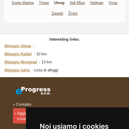
Sveta Marina
Tinjan
Umag
Veli Mlun
Vodnjan
Vrsar
Zagreb
Žminj
Interesting links:
Alloggio Umag
Alloggio Kaštel
10 km
Alloggio Novigrad
13 km
Alloggio Istria
Lista di alloggi
Contatto
Aggiungi la tua sistemazione
(croato)
Noi usiamo i cookies