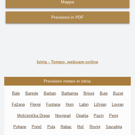
Mappa
Previsioni in PDF
Istria - Tempo, webcam online
Previsioni meteo in Istria:
Bale
Banjole
Barban
Barbariga
Brijuni
Buje
Buzet
Fažana
Flengi
Funtana
Hum
Labin
Ližnjan
Lovran
Mošćenička Draga
Novigrad
Opatija
Pazin
Peroj
Poljane
Poreč
Pula
Rabac
Roč
Rovinj
Savudrija