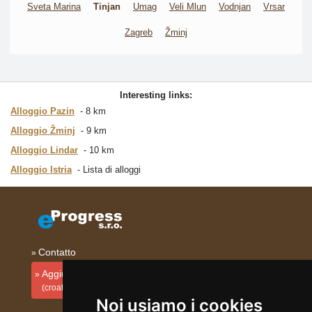
Sveta Marina
Tinjan
Umag
Veli Mlun
Vodnjan
Vrsar
Zagreb
Žminj
Interesting links:
Alloggio Pazin
8 km
Alloggio Žminj
9 km
Alloggio Lindar
10 km
Alloggio Istria
Lista di alloggi
Contatto
Aggiungi la tua sistemazione
(croato)
Noi usiamo i cookies