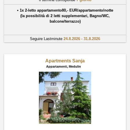
• 1x
2-letto appartamento
80
,-
EUR
/
appartamento/notte
(la possibilità di 2 letti supplementari,
Bagno/WC
,
balcone/terrazzo
)
Seguire Lastminute
24.8.2026 - 31.8.2026
Apartments Sanja
Appartamenti,
Medulin