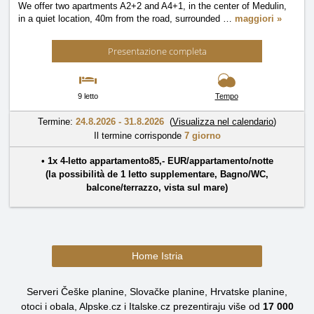
We offer two apartments A2+2 and A4+1, in the center of Medulin,
in a quiet location, 40m from the road, surrounded
…
maggiori »
Presentazione completa
9 letto
Tempo
Termine:
24.8.2026 - 31.8.2026
(
Visualizza nel calendario
)
Il termine corrisponde
7 giorno
• 1x
4-letto appartamento
85
,-
EUR
/
appartamento/notte
(la possibilità de 1 letto supplementare,
Bagno/WC
,
balcone/terrazzo
,
vista sul mare
)
Home Istria
Serveri Češke planine, Slovačke planine, Hrvatske planine,
otoci i obala, Alpske.cz i Italske.cz prezentiraju više od
17 000