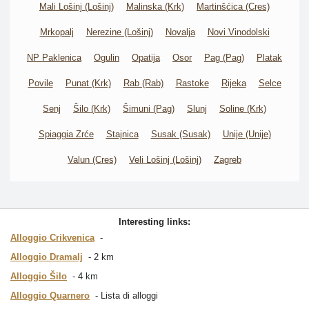
Mali Lošinj (Lošinj)
Malinska (Krk)
Martinšćica (Cres)
Mrkopalj
Nerezine (Lošinj)
Novalja
Novi Vinodolski
NP Paklenica
Ogulin
Opatija
Osor
Pag (Pag)
Platak
Povile
Punat (Krk)
Rab (Rab)
Rastoke
Rijeka
Selce
Senj
Šilo (Krk)
Šimuni (Pag)
Slunj
Soline (Krk)
Spiaggia Zrće
Stajnica
Susak (Susak)
Unije (Unije)
Valun (Cres)
Veli Lošinj (Lošinj)
Zagreb
Interesting links:
Alloggio Crikvenica
Alloggio Dramalj
2 km
Alloggio Šilo
4 km
Alloggio Quarnero
Lista di alloggi