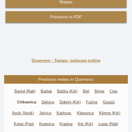
Mappa
Previsioni in PDF
Quarnero - Tempo, webcam online
Previsioni meteo in Quarnero:
Banjol (Rab)
Barbat
Baška (Krk)
Beli
Brinje
Cres
Crikvenica
Delnice
Dobrinj (Krk)
Fužine
Gospić
Ilovik (Ilovik)
Jelvica
Karlovac
Klenovica
Klimno (Krk)
Kolan (Pag)
Korenica
Krapina
Krk (Krk)
Lopar (Rab)