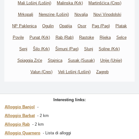
Mali Lošinj (Lošinj)
Malinska (Krk)
Martinšćica (Cres)
Mrkopalj
Nerezine (Lošinj)
Novalja
Novi Vinodolski
NP Paklenica
Ogulin
Opatija
Osor
Pag (Pag)
Platak
Povile
Punat (Krk)
Rab (Rab)
Rastoke
Rijeka
Selce
Senj
Šilo (Krk)
Šimuni (Pag)
Slunj
Soline (Krk)
Spiaggia Zrće
Stajnica
Susak (Susak)
Unije (Unije)
Valun (Cres)
Veli Lošinj (Lošinj)
Zagreb
Interesting links:
Alloggio Banjol
Alloggio Barbat
2 km
Alloggio Rab
2 km
Alloggio Quarnero
Lista di alloggi