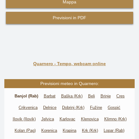
Mappa
Previsioni in PDF
Quarnero - Tempo, webcam online
Previsioni meteo in Quarnero:
Banjol (Rab)
Barbat
Baška (Krk)
Beli
Brinje
Cres
Crikvenica
Delnice
Dobrinj (Krk)
Fužine
Gospić
Ilovik (Ilovik)
Jelvica
Karlovac
Klenovica
Klimno (Krk)
Kolan (Pag)
Korenica
Krapina
Krk (Krk)
Lopar (Rab)