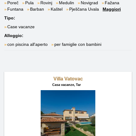
Poreč
Pula
Rovinj
Medulin
Novigrad
Fažana
Funtana
Barban
Kaštel
Pješčana Uvala
Maggiori
Tipo:
Case vacanze
Alloggio:
con piscina all'aperto
per famiglie con bambini
Villa Vatovac
Casa vacanze,
Tar