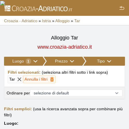
Croazia - Adriatico
»
Istria
»
Alloggio
»
Tar
Alloggio Tar
www.croazia-adriatico.it
Luogo
Prezzo
Tipo
1
Filtri selezionati
:
(
seleziona altri filtri sotto i link sopra
)
Tar
Annulla i filtri
Ordinare per
Filtri semplici:
(usa la ricerca avanzata sopra per combinare più
filtri)
Luogo: