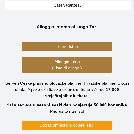
Case vacanze (1)
Alloggio intorno al luogo Tar:
Home Istria
Alloggio Istria
(Lista di alloggi)
Serveri Češke planine, Slovačke planine, Hrvatske planine, otoci i
obala, Alpske.cz i Italske.cz prezentiraju više od
17 000
smještajnih objekata
.
Naše servere
u sezoni svaki dan posjecuje
50 000
korisnika
.
Pridružite nam se!
Dodati smještajni objekt (HR)