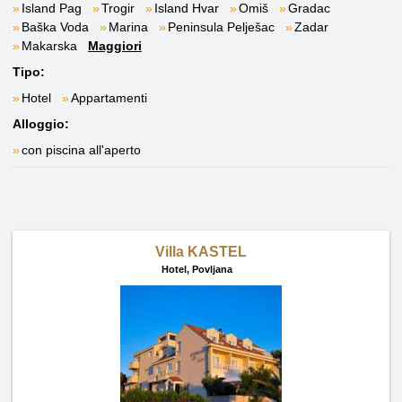
Island Pag
Trogir
Island Hvar
Omiš
Gradac
Baška Voda
Marina
Peninsula Pelješac
Zadar
Makarska
Maggiori
Tipo:
Hotel
Appartamenti
Alloggio:
con piscina all'aperto
Villa KASTEL
Hotel,
Povljana