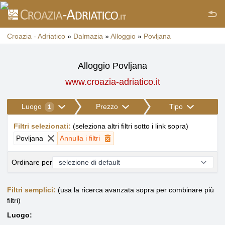
Croazia - Adriatico
»
Dalmazia
»
Alloggio
»
Povljana
Alloggio Povljana
www.croazia-adriatico.it
Luogo
Prezzo
Tipo
1
Filtri selezionati
:
(
seleziona altri filtri sotto i link sopra
)
Povljana
Annulla i filtri
Ordinare per
Filtri semplici:
(usa la ricerca avanzata sopra per combinare più
filtri)
Luogo: