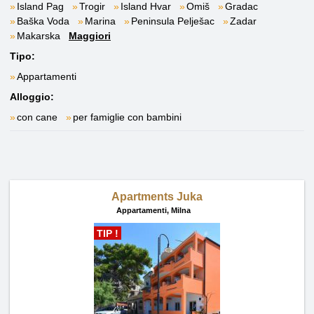
Island Pag
Trogir
Island Hvar
Omiš
Gradac
Baška Voda
Marina
Peninsula Pelješac
Zadar
Makarska
Maggiori
Tipo:
Appartamenti
Alloggio:
con cane
per famiglie con bambini
Apartments Juka
Appartamenti,
Milna
TIP !