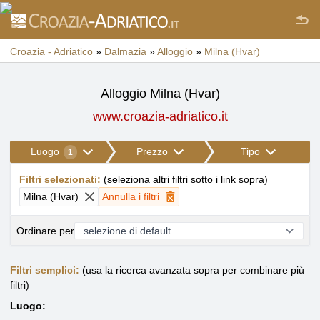
Croazia - Adriatico
»
Dalmazia
»
Alloggio
»
Milna (Hvar)
Alloggio Milna (Hvar)
www.croazia-adriatico.it
Luogo
Prezzo
Tipo
1
Filtri selezionati
:
(
seleziona altri filtri sotto i link sopra
)
Milna (Hvar)
Annulla i filtri
Ordinare per
Filtri semplici:
(usa la ricerca avanzata sopra per combinare più
filtri)
Luogo: