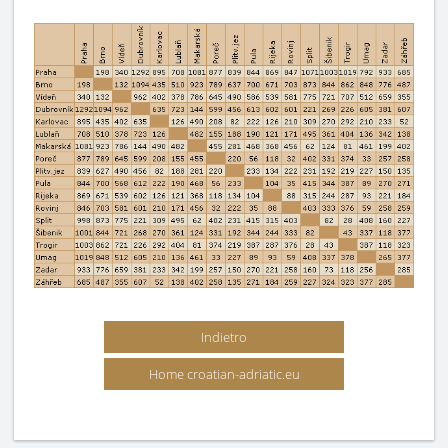
Indietro
Home croatian-adriatic.eu